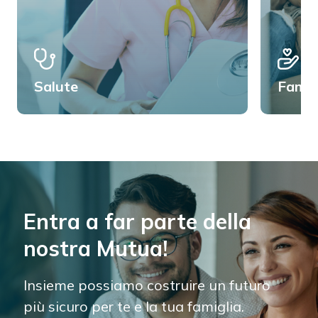
Salute
Famig
Entra a far parte della
nostra Mutua!
Insieme possiamo costruire un futuro
più sicuro per te e la tua famiglia.