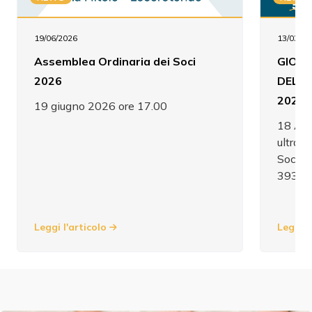
19/06/2026
13/03/20
Assemblea Ordinaria dei Soci
GIORN
2026
DELL'
2026 
19 giugno 2026 ore 17.00
18 Apr
ultras
Soci: 
393 4
Leggi l'articolo
Leggi l