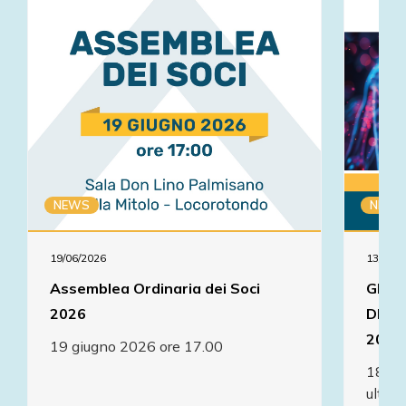
NEWS
NEWS
19/06/2026
13/03/2
Assemblea Ordinaria dei Soci
GIOR
2026
DELL
2026 
19 giugno 2026 ore 17.00
18 Ap
ultras