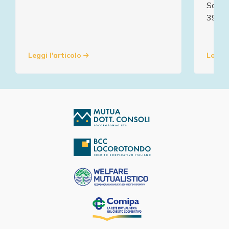
Soci:
393 
Leggi l'articolo
Leggi 