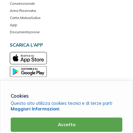
Convenzionati
Area Riservata
Carta MutuaSalus
App
Documentazione
SCARICA L’APP
Cookies
Questo sito utilizza cookies tecnici e di terze parti
Mutua Dott. Consoli ETS
Maggiori Informazioni
C.F. 91141570720 |
Cookie Policy
|
Privacy Policy
Accetto