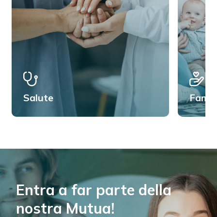
Salute
Famig
Entra a far parte della
nostra Mutua!