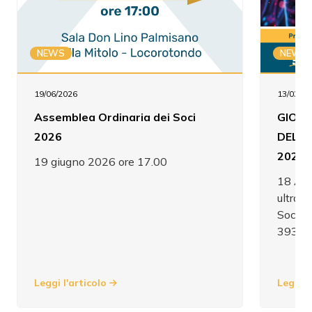
NEWS
NEWS
19/06/2026
13/03/20
Assemblea Ordinaria dei Soci
GIORN
2026
DELL'
2026 
19 giugno 2026 ore 17.00
18 Apr
ultras
Soci: 
393 4
Leggi l'articolo
Leggi l