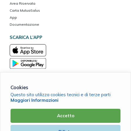
Area Riservata
Carta MutuaSalus
App
Documentazione
SCARICA L’APP
Cookies
Questo sito utilizza cookies tecnici e di terze parti
Mutua Dott. Consoli ETS
Maggiori Informazioni
C.F. 91141570720 |
Cookie Policy
|
Privacy Policy
Accetto
Powered by